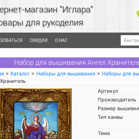
ернет-магазин "Иглара"
овары для рукоделия
ЗОВАТЬСЯ
СКИДКИ
О НАС
Набор для вышивания Ангел Хранител
ая
>
Каталог
>
Наборы для вышивания
>
Наборы для в
 Хранитель
Артикул
Производитель
Размер вышивки
Тип канвы
Тема