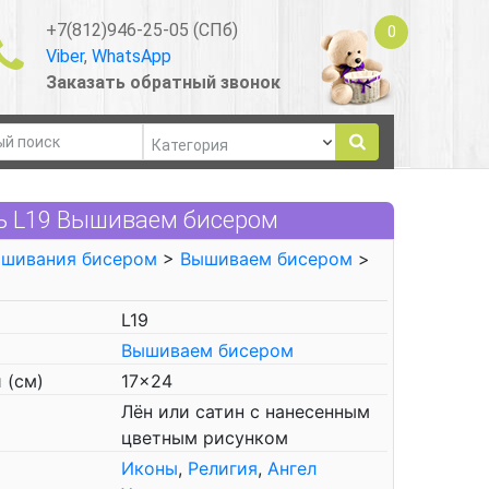
+7(812)946-25-05 (СПб)
0
Viber
,
WhatsApp
Заказать обратный звонок
ь L19 Вышиваем бисером
ышивания бисером
>
Вышиваем бисером
>
L19
Вышиваем бисером
 (см)
17x24
Лён или сатин с нанесенным
цветным рисунком
Иконы
,
Религия
,
Ангел