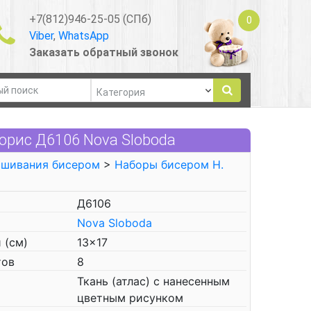
+7(812)946-25-05 (СПб)
0
Viber
,
WhatsApp
Заказать обратный звонок
орис Д6106 Nova Sloboda
ышивания бисером
>
Наборы бисером Н.
Д6106
Nova Sloboda
 (см)
13x17
тов
8
Ткань (атлас) с нанесенным
цветным рисунком