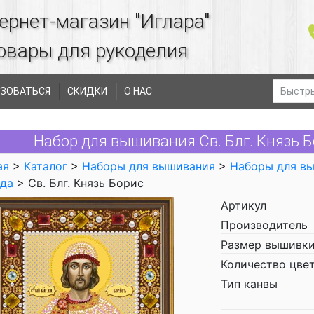
ернет-магазин "Иглара"
овары для рукоделия
ЗОВАТЬСЯ
СКИДКИ
О НАС
Набор для вышивания Св. Блг. Князь Б
ая
>
Каталог
>
Наборы для вышивания
>
Наборы для в
да
> Св. Блг. Князь Борис
Артикул
Производитель
Размер вышивки
Количество цве
Тип канвы