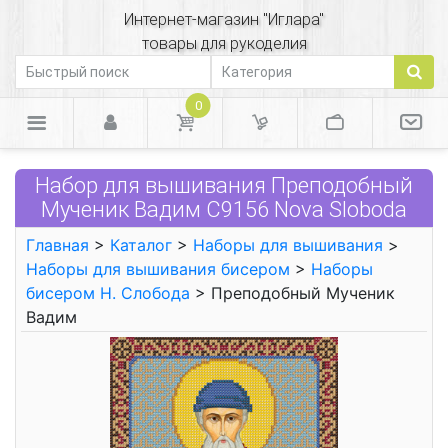
Интернет-магазин "Иглара"
товары для рукоделия
0
Набор для вышивания Преподобный
Мученик Вадим С9156 Nova Sloboda
Главная
>
Каталог
>
Наборы для вышивания
>
Наборы для вышивания бисером
>
Наборы
бисером Н. Слобода
> Преподобный Мученик
Вадим