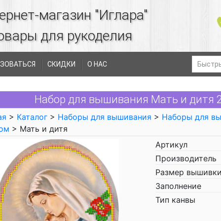
ернет-магазин "Иглара"
овары для рукоделия
ЗОВАТЬСЯ
СКИДКИ
О НАС
Набор для вышивания Мать и дитя 
ая
>
Каталог
>
Наборы для вышивания
>
Наборы для в
ом
> Мать и дитя
Артикул
Производитель
Размер вышивки
Заполнение
Тип канвы