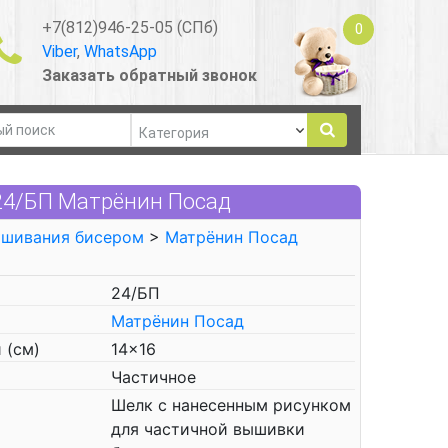
+7(812)946-25-05 (СПб)
0
Viber
,
WhatsApp
Заказать обратный звонок
24/БП Матрёнин Посад
ышивания бисером
>
Матрёнин Посад
24/БП
Матрёнин Посад
 (см)
14x16
Частичное
Шелк с нанесенным рисунком
для частичной вышивки