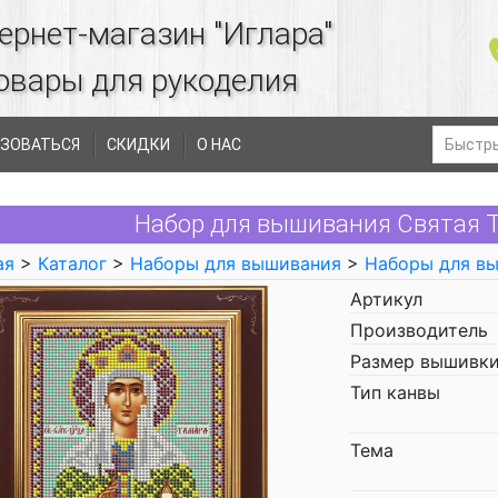
ернет-магазин "Иглара"
овары для рукоделия
ЗОВАТЬСЯ
СКИДКИ
О НАС
Набор для вышивания Святая Т
ая
>
Каталог
>
Наборы для вышивания
>
Наборы для в
Артикул
Производитель
Размер вышивки
Тип канвы
Тема