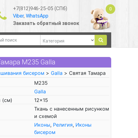
+7(812)946-25-05 (СПб)
0
Viber
,
WhatsApp
Заказать обратный звонок
амара М235 Galla
ышивания бисером
>
Galla
> Святая Тамара
М235
Galla
 (см)
12x15
Ткань с нанесенным рисунком
и схемой
Иконы
,
Религия
,
Иконы
бисером