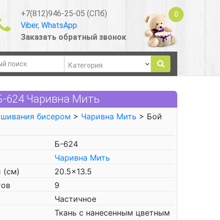
+7(812)946-25-05 (СПб)
0
Viber
,
WhatsApp
Заказать обратный звонок
Б-624 Чаривна Мить
ышивания бисером
>
Чаривна Мить
> Бой
Б-624
Чаривна Мить
 (см)
20.5x13.5
тов
9
Частичное
Ткань с нанесенным цветным