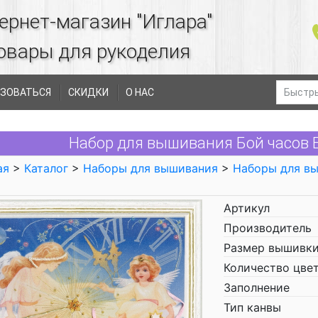
ернет-магазин "Иглара"
овары для рукоделия
ЗОВАТЬСЯ
СКИДКИ
О НАС
Набор для вышивания Бой часов 
ая
>
Каталог
>
Наборы для вышивания
>
Наборы для в
Артикул
Производитель
Размер вышивки
Количество цве
Заполнение
Тип канвы