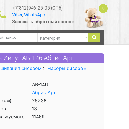
+7(812)946-25-05 (СПб)
0
Viber
,
WhatsApp
Заказать обратный звонок
 Иисус АВ-146 Абрис Арт
ышивания бисером
>
Наборы бисером
АВ-146
Абрис Арт
 (см)
28x38
тов
13
ользуемого
11469