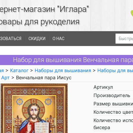
ернет-магазин "Иглара"
овары для рукоделия
ЗОВАТЬСЯ
СКИДКИ
О НАС
Набор для вышивания Венчальная пара
ая
>
Каталог
>
Наборы для вышивания
>
Наборы для в
 Арт
> Венчальная пара Иисус
Артикул
Производитель
Размер вышивки
Количество цве
Количество исп
бисера