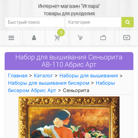
Интернет-магазин "Иглара"
товары для рукоделия
0
Набор для вышивания Сеньорита
АВ-110 Абрис Арт
Главная
>
Каталог
>
Наборы для вышивания
>
Наборы для вышивания бисером
>
Наборы
бисером Абрис Арт
> Сеньорита