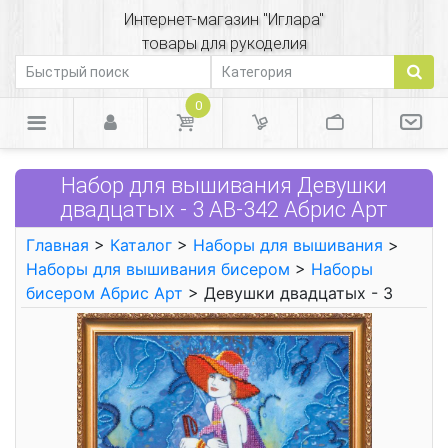
Интернет-магазин "Иглара"
товары для рукоделия
0
Набор для вышивания Девушки
двадцатых - 3 АВ-342 Абрис Арт
Главная
>
Каталог
>
Наборы для вышивания
>
Наборы для вышивания бисером
>
Наборы
бисером Абрис Арт
> Девушки двадцатых - 3