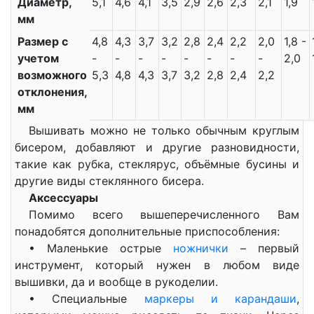
Диаметр,
5,1
4,6
4,1
3,5
2,9
2,6
2,3
2,1
1,9
мм
Размер с
4,8
4,3
3,7
3,2
2,8
2,4
2,2
2,0
1,8 -
учетом
-
-
-
-
-
-
-
-
2,0
возможного
5,3
4,8
4,3
3,7
3,2
2,8
2,4
2,2
отклонения,
мм
Вышивать можно не только обычным круглым
бисером, добавляют и другие разновидности,
такие как рубка, стеклярус, объёмные бусины и
другие виды стеклянного бисера.
Аксессуары
Помимо всего вышеперечисленного Вам
понадобятся дополнительные приспособления:
• Маленькие острые
ножнички
– первый
инструмент, который нужен в любом виде
вышивки, да и вообще в рукоделии.
• Специальные
маркеры и карандаши
,