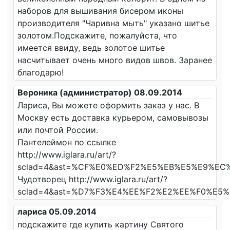
наборов для вышивания бисером иконы
производителя "Чаривна мыть" указано шитье
золотом.Подскажите, пожалуйста, что
имеется ввиду, ведь золотое шитье
насчитывает очень много видов швов. Заранее
благодарю!
Вероника (администратор) 08.09.2014
Лариса, Вы можете оформить заказ у нас. В
Москву есть доставка курьером, самовывозы
или почтой России.
Пантелеймон по ссылке
http://www.iglara.ru/art/?
sclad=4&ast=%CF%E0%ED%F2%E5%EB%E5%E9%EC
Чудотворец http://www.iglara.ru/art/?
sclad=4&ast=%D7%F3%E4%EE%F2%E2%EE%F0%E5%
лариса 05.09.2014
подскажите где купить картину Святого