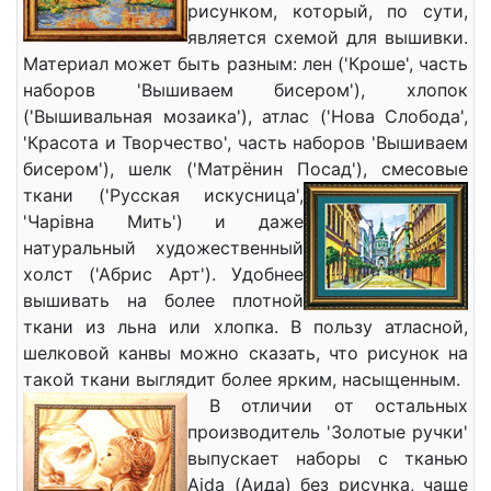
рисунком, который, по сути,
является схемой для вышивки.
Материал может быть разным: лен ('Кроше', часть
наборов 'Вышиваем бисером'), хлопок
('Вышивальная мозаика'), атлас ('Нова Слобода',
'Красота и Творчество', часть наборов 'Вышиваем
бисером'), шелк ('Матрёнин Посад'),
смесовые
ткани ('Русская искусница',
'Чарiвна Мить') и даже
натуральный художественный
холст ('Абрис Арт'). Удобнее
вышивать на более плотной
ткани из льна или хлопка. В пользу атласной,
шелковой канвы можно сказать, что рисунок на
такой ткани выглядит более ярким, насыщенным.
В отличии от остальных
производитель 'Золотые ручки'
выпускает наборы с тканью
Aida (Аида) без рисунка, чаще