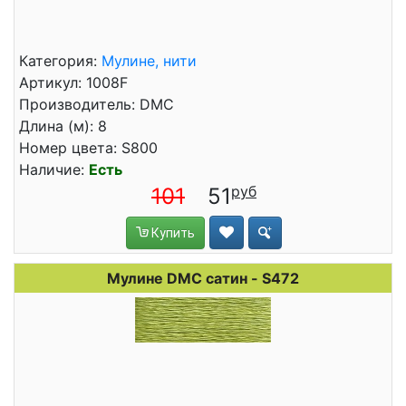
Категория:
Мулине, нити
Артикул: 1008F
Производитель: DMC
Длина (м): 8
Номер цвета: S800
Наличие:
Есть
101
51
Купить
Мулине DMC сатин - S472