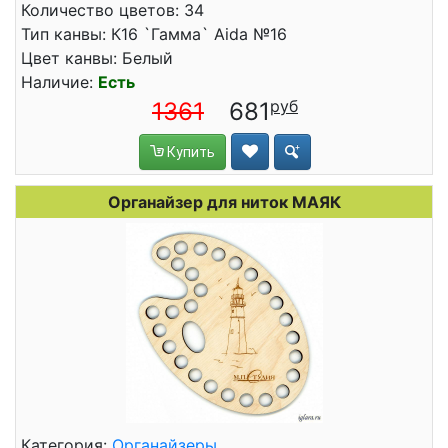
Количество цветов: 34
Тип канвы: К16 `Гамма` Aida №16
Цвет канвы: Белый
Наличие:
Есть
1361
681
Купить
Органайзер для ниток МАЯК
Категория:
Органайзеры