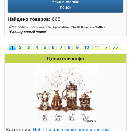
Расширенный
поиск
Найдено товаров:
665
Для поиска по названию, производителю и т.д. нажмите
'
Расширенный поиск
'
1
2
3
4
5
6
7
8
9
10
11
>
>>
Ценители кофе
Категория:
Наборы для вышивания крестом