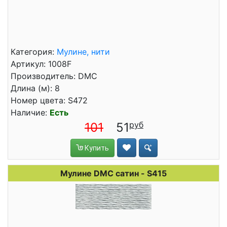
Категория:
Мулине, нити
Артикул: 1008F
Производитель: DMC
Длина (м): 8
Номер цвета: S472
Наличие:
Есть
101
51
Купить
Мулине DMC сатин - S415