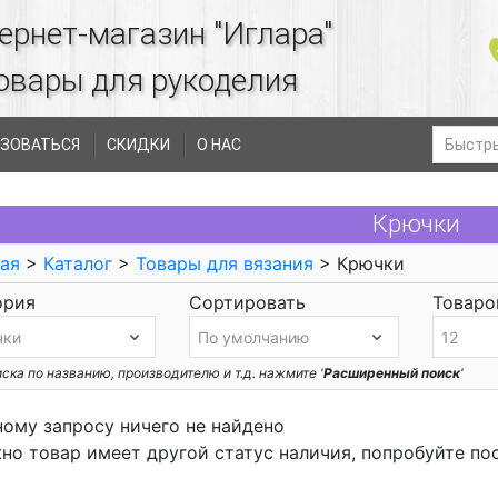
ернет-магазин "Иглара"
овары для рукоделия
ЗОВАТЬСЯ
СКИДКИ
О НАС
Крючки
ая
>
Каталог
>
Товары для вязания
> Крючки
ория
Сортировать
Товаров
ска по названию, производителю и т.д. нажмите '
Расширенный поиск
'
ному запросу ничего не найдено
но товар имеет другой статус наличия, попробуйте по