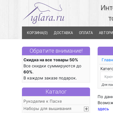
Инт
т
КОРЗИНА(
0
)
ДОСТАВКА
ОПЛАТА
АВТОРИ
Обратите внимание!
Скидка на все товары 50%
Главн
Все скидки суммируются до
Катег
60%
.
В каждом заказе подарок.
Для пои
Каталог
По дан
Рукоделие к Пасхе
Возмож
Наборы для вышивания
здесь