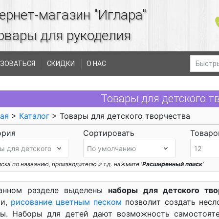
ернет-магазин "Иглара"
овары для рукоделия
ЗОВАТЬСЯ
СКИДКИ
О НАС
Товары для детского т
ая
>
Каталог
> Товары для детского творчества
ория
Сортировать
Товаров
ска по названию, производителю и т.д. нажмите '
Расширенный поиск
'
анном разделе выделены
наборы для детского тво
ми,
рисование цветным песком
позволит создать несл
ны. Наборы для детей дают возможность самостоят