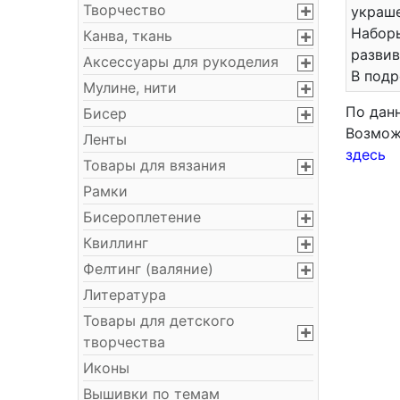
Творчество
украше
Набор
Канва, ткань
развив
Аксессуары для рукоделия
В подр
Мулине, нити
По дан
Бисер
Возмож
Ленты
здесь
Товары для вязания
Рамки
Бисероплетение
Квиллинг
Фелтинг (валяние)
Литература
Товары для детского
творчества
Иконы
Вышивки по темам