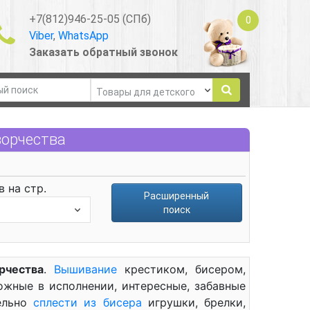
+7(812)946-25-05 (СПб)
0
Viber
,
WhatsApp
Заказать обратный звонок
ворчества
 на стр.
Расширенный
поиск
рчества
.
Вышивание
крестиком, бисером,
ожные в исполнении, интересные, забавные
ельно
сплести из бисера
игрушки, брелки,