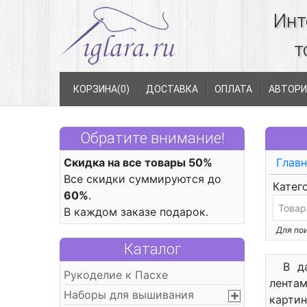
Инт
т
КОРЗИНА(
0
)
ДОСТАВКА
ОПЛАТА
АВТОРИ
Обратите внимание!
Скидка на все товары 50%
Главн
Все скидки суммируются до
Катег
60%
.
В каждом заказе подарок.
Для пои
Каталог
В д
Рукоделие к Пасхе
лента
Наборы для вышивания
карти