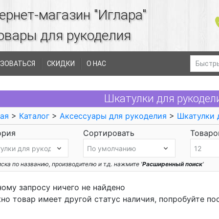
ернет-магазин "Иглара"
овары для рукоделия
ЗОВАТЬСЯ
СКИДКИ
О НАС
Шкатулки для рукодел
ая
>
Каталог
>
Аксессуары для рукоделия
>
Шкатулки 
ория
Сортировать
Товаров
ска по названию, производителю и т.д. нажмите '
Расширенный поиск
'
ному запросу ничего не найдено
но товар имеет другой статус наличия, попробуйте по