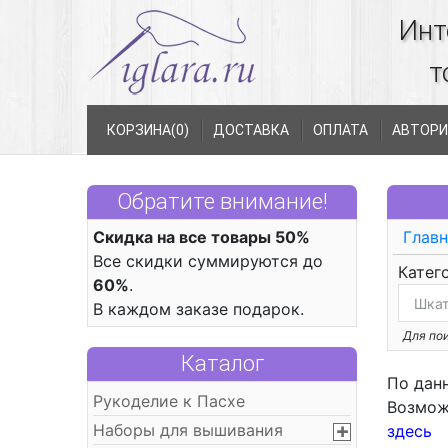
Инт
т
КОРЗИНА(
0
)
ДОСТАВКА
ОПЛАТА
АВТОРИ
Обратите внимание!
Скидка на все товары 50%
Главн
Все скидки суммируются до
Катег
60%
.
В каждом заказе подарок.
Для пои
Каталог
По дан
Рукоделие к Пасхе
Возмож
Наборы для вышивания
здесь