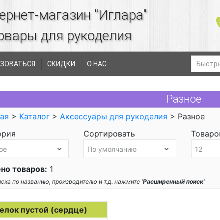
ернет-магазин "Иглара"
овары для рукоделия
ЗОВАТЬСЯ
СКИДКИ
О НАС
Разное
ая
>
Каталог
>
Аксессуары для рукоделия
> Разное
ория
Сортировать
Товаров
но товаров:
1
ска по названию, производителю и т.д. нажмите '
Расширенный поиск
'
елок пустой (сердце)