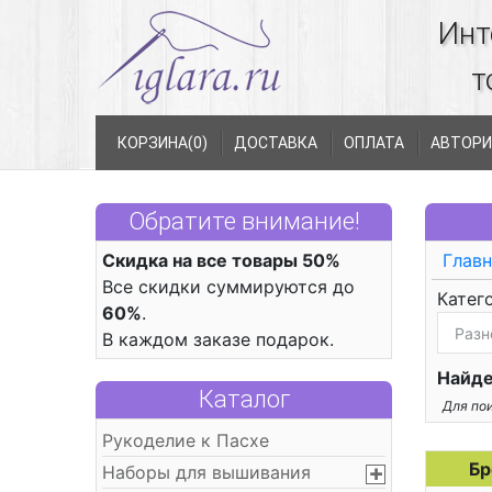
Инт
т
КОРЗИНА(
0
)
ДОСТАВКА
ОПЛАТА
АВТОРИ
Обратите внимание!
Скидка на все товары 50%
Главн
Все скидки суммируются до
Катег
60%
.
В каждом заказе подарок.
Найде
Каталог
Для пои
Рукоделие к Пасхе
Бр
Наборы для вышивания