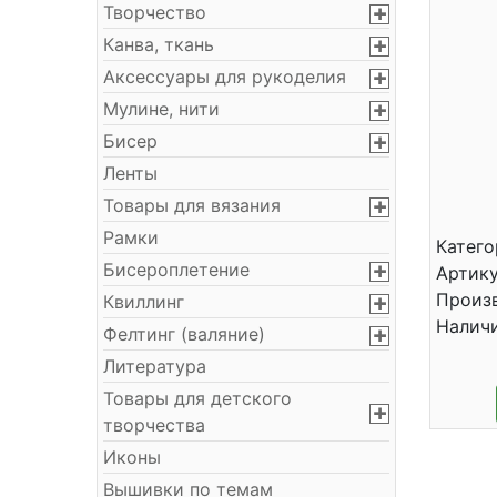
Творчество
Канва, ткань
Аксессуары для рукоделия
Мулине, нити
Бисер
Ленты
Товары для вязания
Рамки
Катего
Бисероплетение
Артику
Произв
Квиллинг
Налич
Фелтинг (валяние)
Литература
Товары для детского
творчества
Иконы
Вышивки по темам