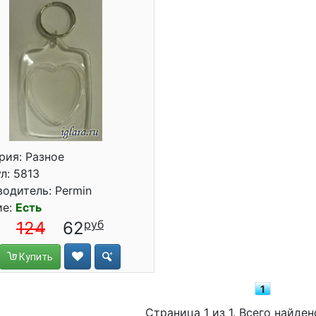
рия: Разное
л: 5813
одитель: Permin
ие:
Есть
124
62
Купить
1
Страница 1 из 1. Всего найден