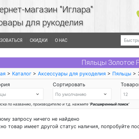
ернет-магазин "Иглара"
овары для рукоделия
ЗОВАТЬСЯ
СКИДКИ
О НАС
Пяльцы Золотое 
ая
>
Каталог
>
Аксессуары для рукоделия
>
Пяльцы
> 
ория
Сортировать
Товаров
ска по названию, производителю и т.д. нажмите '
Расширенный поиск
'
ному запросу ничего не найдено
но товар имеет другой статус наличия, попробуйте по