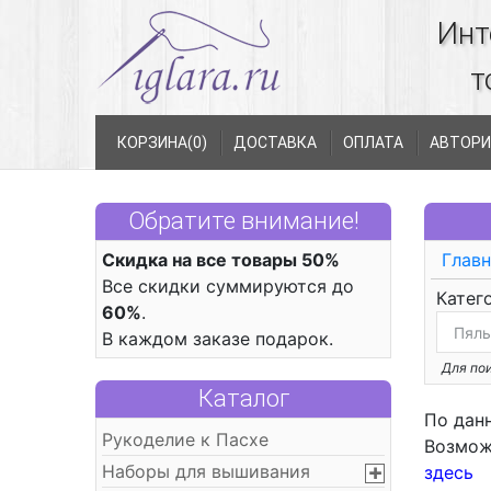
Инт
т
КОРЗИНА(
0
)
ДОСТАВКА
ОПЛАТА
АВТОРИ
Обратите внимание!
Скидка на все товары 50%
Главн
Все скидки суммируются до
Катег
60%
.
В каждом заказе подарок.
Для пои
Каталог
По дан
Рукоделие к Пасхе
Возмож
Наборы для вышивания
здесь