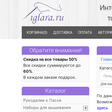
Инт
т
КОРЗИНА(
0
)
ДОСТАВКА
ОПЛАТА
АВТОРИ
Обратите внимание!
Скидка на все товары 50%
Главн
Все скидки суммируются до
Катег
60%
.
В каждом заказе подарок.
Для пои
Каталог
По дан
Рукоделие к Пасхе
Возмож
Наборы для вышивания
здесь