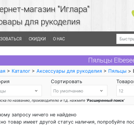
ернет-магазин "Иглара"
овары для рукоделия
ЗОВАТЬСЯ
СКИДКИ
О НАС
Пяльцы Elbese
ая
>
Каталог
>
Аксессуары для рукоделия
>
Пяльцы
> 
ория
Сортировать
Товаров
ска по названию, производителю и т.д. нажмите '
Расширенный поиск
'
ному запросу ничего не найдено
но товар имеет другой статус наличия, попробуйте по