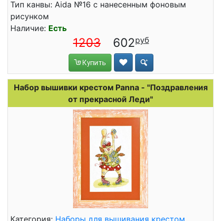
Тип канвы: Aida №16 с нанесенным фоновым
рисунком
Наличие:
Есть
1203
602
Купить
Набор вышивки крестом Panna - "Поздравления
от прекрасной Леди"
Категория:
Наборы для вышивания крестом