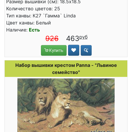
Размер вышивки (см): 18.5x18.5
Количество цветов: 25
Тип канвы: К27 `Гамма` Linda
Цвет канвы: Белый
Наличие:
Есть
926
463
Купить
Набор вышивки крестом Panna - "Львиное
семейство"