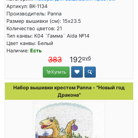
Артикул: ВК-1134
Производитель: Panna
Размер вышивки (см): 15x23.5
Количество цветов: 21
Тип канвы: К04 `Гамма` Aida №14
Цвет канвы: Белый
Наличие:
Есть
383
192
Купить
Набор вышивки крестом Panna - "Новый год
Дракона"