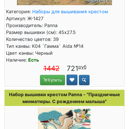
Категория:
Наборы для вышивания крестом
Артикул: Ж-1427
Производитель: Panna
Размер вышивки (см): 45x27.5
Количество цветов: 39
Тип канвы: К04 `Гамма` Aida №14
Цвет канвы: Черный
Наличие:
Есть
1442
721
Купить
Набор вышивки крестом Panna - "Праздничные
миниатюры. С рождением малыша"