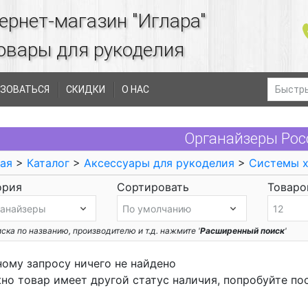
ернет-магазин "Иглара"
овары для рукоделия
ЗОВАТЬСЯ
СКИДКИ
О НАС
Органайзеры Рос
ая
>
Каталог
>
Аксессуары для рукоделия
>
Системы х
ория
Сортировать
Товаров
ска по названию, производителю и т.д. нажмите '
Расширенный поиск
'
ному запросу ничего не найдено
но товар имеет другой статус наличия, попробуйте по