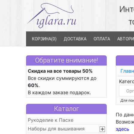
Инт
т
КОРЗИНА(
0
)
ДОСТАВКА
ОПЛАТА
АВТОРИ
Обратите внимание!
Скидка на все товары 50%
Главн
Все скидки суммируются до
Катег
60%
.
В каждом заказе подарок.
Для пои
Каталог
По дан
Рукоделие к Пасхе
Возмож
Наборы для вышивания
здесь