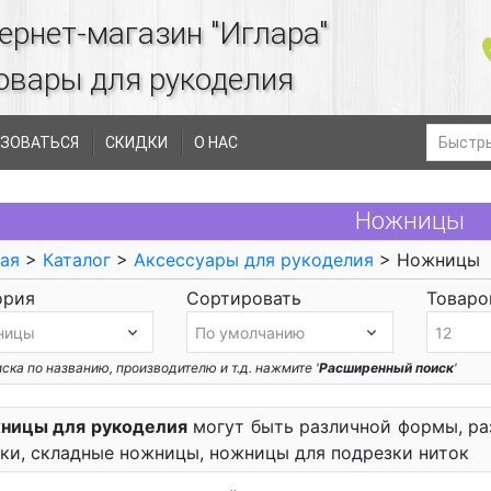
ернет-магазин "Иглара"
овары для рукоделия
ЗОВАТЬСЯ
СКИДКИ
О НАС
Ножницы
ая
>
Каталог
>
Аксессуары для рукоделия
> Ножницы
ория
Сортировать
Товаров
ска по названию, производителю и т.д. нажмите '
Расширенный поиск
'
ницы для рукоделия
могут быть различной формы, ра
ки, складные ножницы, ножницы для подрезки ниток