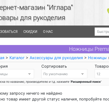
ернет-магазин "Иглара"
овары для рукоделия
ЗОВАТЬСЯ
СКИДКИ
О НАС
Ножницы Prem
ая
>
Каталог
>
Аксессуары для рукоделия
>
Ножницы
>
ория
Сортировать
Товаров
ска по названию, производителю и т.д. нажмите '
Расширенный поиск
'
ному запросу ничего не найдено
но товар имеет другой статус наличия, попробуйте по