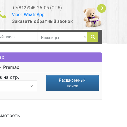
+7(812)946-25-05 (СПб)
0
Viber
,
WhatsApp
Заказать обратный звонок
ax
 Premax
 на стр.
Расширенный
поиск
смотреть