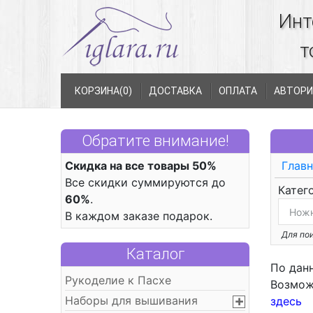
Инт
т
КОРЗИНА(
0
)
ДОСТАВКА
ОПЛАТА
АВТОРИ
Обратите внимание!
Скидка на все товары 50%
Главн
Все скидки суммируются до
Катег
60%
.
В каждом заказе подарок.
Для пои
Каталог
По дан
Рукоделие к Пасхе
Возмож
Наборы для вышивания
здесь