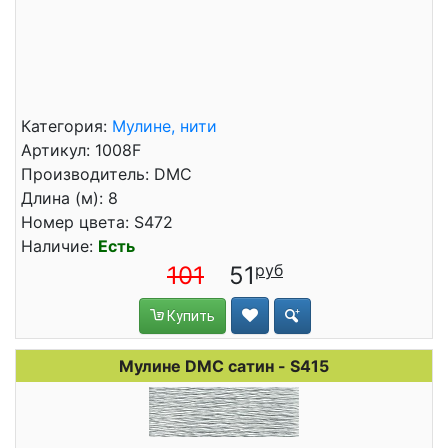
Категория:
Мулине, нити
Артикул: 1008F
Производитель: DMC
Длина (м): 8
Номер цвета: S472
Наличие:
Есть
101
51
Купить
Мулине DMC сатин - S415