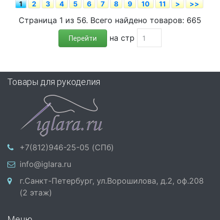
1
2
3
4
5
6
7
8
9
10
11
>
>>
Страница 1 из 56. Всего найдено товаров: 665
на стр
Перейти
Товары для рукоделия
+7(812)946-25-05 (СПб)
info@iglara.ru
г.Санкт-Петербург, ул.Ворошилова, д.2, оф.208
(2 этаж)
Меню