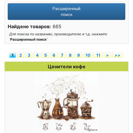
Расширенный
поиск
Найдено товаров:
665
Для поиска по названию, производителю и т.д. нажмите
'
Расширенный поиск
'
1
2
3
4
5
6
7
8
9
10
11
>
>>
Ценители кофе