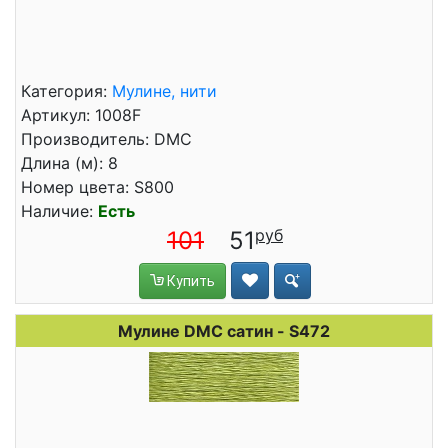
Категория:
Мулине, нити
Артикул: 1008F
Производитель: DMC
Длина (м): 8
Номер цвета: S800
Наличие:
Есть
101
51
Купить
Мулине DMC сатин - S472