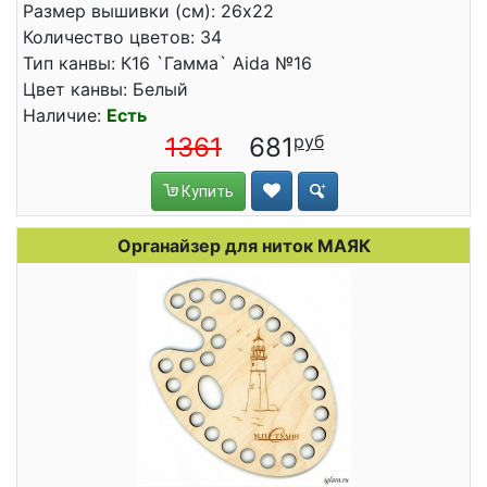
Размер вышивки (см): 26x22
Количество цветов: 34
Тип канвы: К16 `Гамма` Aida №16
Цвет канвы: Белый
Наличие:
Есть
1361
681
Купить
Органайзер для ниток МАЯК