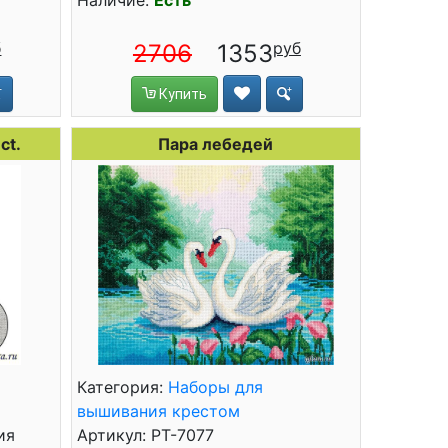
Наличие:
Есть
2706
1353
Купить
ct.
Пара лебедей
Категория:
Наборы для
вышивания крестом
ия
Артикул: PT-7077