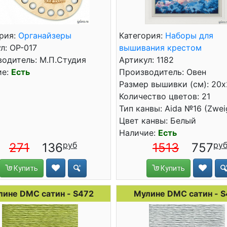
рия:
Органайзеры
Категория:
Наборы для
л: ОР-017
вышивания крестом
одитель: М.П.Студия
Артикул: 1182
ие:
Есть
Производитель: Овен
Размер вышивки (см): 20
Количество цветов: 21
Тип канвы: Aida №16 (Zwei
Цвет канвы: Белый
Наличие:
Есть
271
136
1513
757
Купить
Купить
лине DMC сатин - S472
Мулине DMC сатин - S