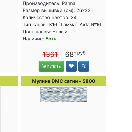
Производитель: Panna
Размер вышивки (см): 26x22
Количество цветов: 34
Тип канвы: К16 `Гамма` Aida №16
Цвет канвы: Белый
Наличие:
Есть
1361
681
Купить
Мулине DMC сатин - S800