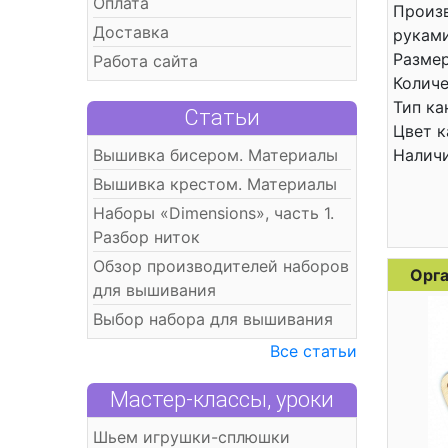
Оплата
Произ
Доставка
рукам
Размер
Работа сайта
Количе
Тип ка
Статьи
Цвет к
Вышивка бисером. Материалы
Налич
Вышивка крестом. Материалы
Наборы «Dimensions», часть 1.
Разбор ниток
Обзор производителей наборов
Орга
для вышивания
Выбор набора для вышивания
Все статьи
Мастер-классы, уроки
Шьем игрушки-сплюшки