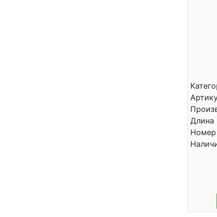
Катего
Артику
Произ
Длина 
Номер 
Налич