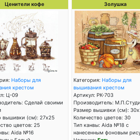
Ценители кофе
Золушка
рия:
Наборы для
Категория:
Наборы для
ания крестом
вышивания крестом
л: Ц-09
Артикул: РК-703
водитель: Сделай своими
Производитель: М.П.Студ
и
Размер вышивки (см): 30x
 вышивки (см): 27x25
Количество цветов: 30
ство цветов: 25
Тип канвы: Aida №18 с
нвы: Aida №16
нанесенным фоновым рис