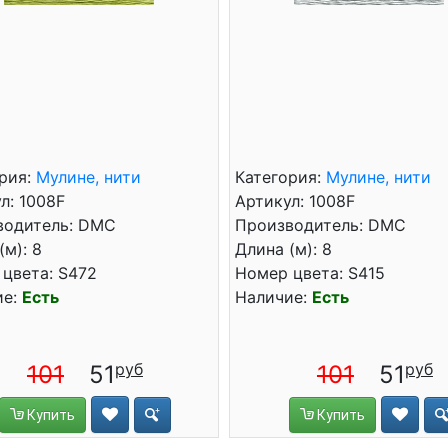
рия:
Мулине, нити
Категория:
Мулине, нити
л: 1008F
Артикул: 1008F
водитель: DMC
Производитель: DMC
(м): 8
Длина (м): 8
цвета: S472
Номер цвета: S415
ие:
Есть
Наличие:
Есть
101
51
101
51
Купить
Купить