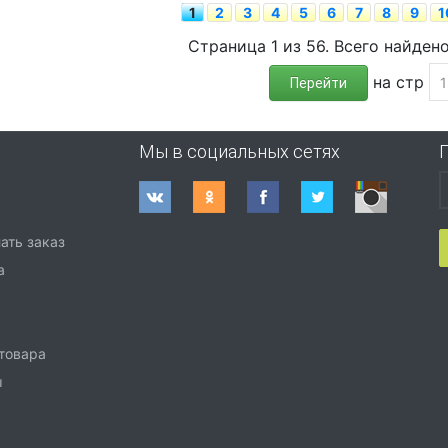
1
2
3
4
5
6
7
8
9
1
Страница 1 из 56. Всего найден
на стр
Перейти
Мы в социальных сетях
ать заказ
а
 товара
ы