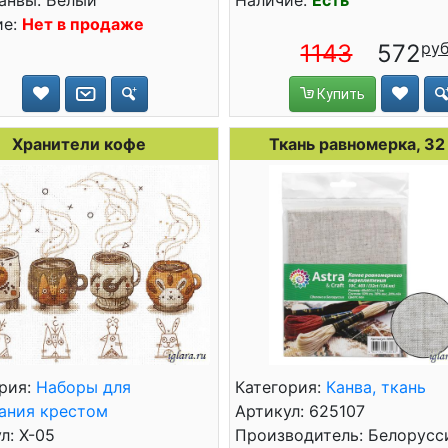
анвы: Белый
Наличие:
Есть
ие:
Нет в продаже
1143
572
Купить
Хранители кофе
Ткань равномерка, 32 
рия:
Наборы для
Категория:
Канва, ткань
ания крестом
Артикул: 625107
л: Х-05
Производитель: Белорусс