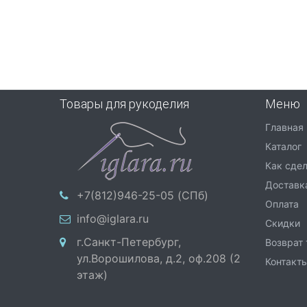
Товары для рукоделия
Меню
Главная
Каталог
Как сдел
Доставк
+7(812)946-25-05 (СПб)
Оплата
info@iglara.ru
Скидки
г.Санкт-Петербург,
Возврат
ул.Ворошилова, д.2, оф.208 (2
Контакт
этаж)