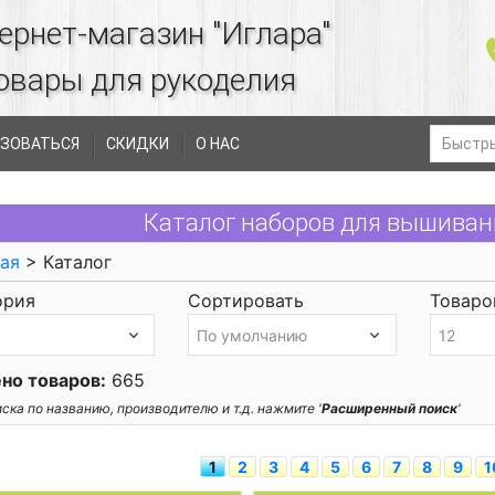
ернет-магазин "Иглара"
овары для рукоделия
ЗОВАТЬСЯ
СКИДКИ
О НАС
Каталог наборов для вышивани
ая
> Каталог
ория
Сортировать
Товаров
но товаров:
665
ска по названию, производителю и т.д. нажмите '
Расширенный поиск
'
1
2
3
4
5
6
7
8
9
1