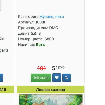
Категория:
Мулине, нити
Артикул: 1008F
Производитель: DMC
Длина (м): 8
x26
Номер цвета: S800
Наличие:
Есть
gart)
101
51
Купить
415
Лесная хижина