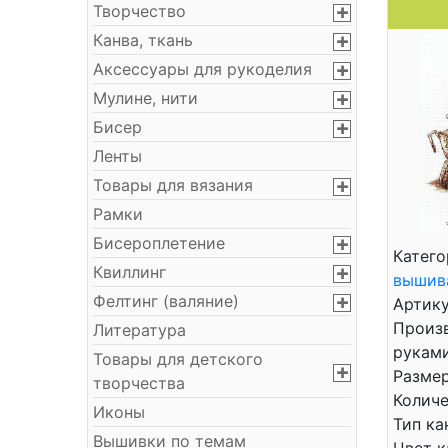
Творчество
Канва, ткань
Аксессуары для рукоделия
Мулине, нити
Бисер
Ленты
Товары для вязания
Рамки
Бисероплетение
Катего
Квиллинг
вышив
Фелтинг (валяние)
Артику
Произ
Литература
рукам
Товары для детского
Размер
творчества
Количе
Иконы
Тип ка
Вышивки по темам