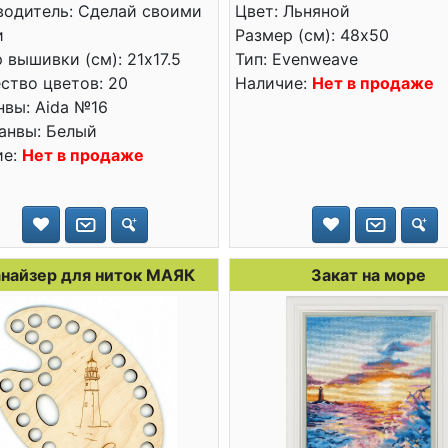
водитель: Сделай своими
Цвет: Льняной
и
Размер (см): 48x50
 вышивки (см): 21x17.5
Тип: Evenweave
ство цветов: 20
Наличие:
Нет в продаже
нвы: Aida №16
анвы: Белый
ие:
Нет в продаже
найзер для ниток МАЯК
Закат на море