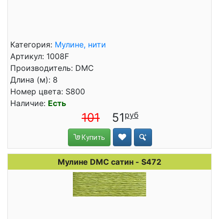
Категория:
Мулине, нити
Артикул: 1008F
Производитель: DMC
Длина (м): 8
Номер цвета: S800
Наличие:
Есть
101
51
Купить
Мулине DMC сатин - S472