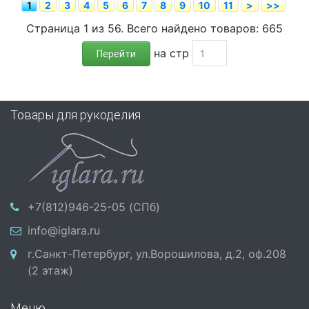
1
2
3
4
5
6
7
8
9
10
11
>
>>
Страница 1 из 56. Всего найдено товаров: 665
на стр
Перейти
Товары для рукоделия
+7(812)946-25-05 (СПб)
info@iglara.ru
г.Санкт-Петербург, ул.Ворошилова, д.2, оф.208
(2 этаж)
Меню