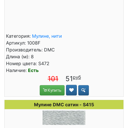
Категория:
Мулине, нити
Артикул: 1008F
Производитель: DMC
Длина (м): 8
Номер цвета: S472
Наличие:
Есть
101
51
Купить
Мулине DMC сатин - S415