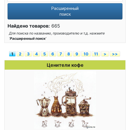
Расширенный
поиск
Найдено товаров:
665
Для поиска по названию, производителю и т.д. нажмите
'
Расширенный поиск
'
1
2
3
4
5
6
7
8
9
10
11
>
>>
Ценители кофе