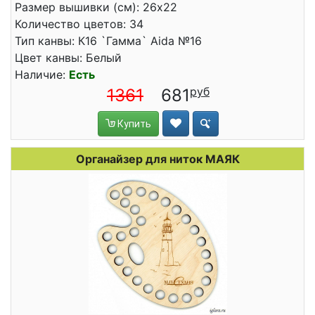
Размер вышивки (см): 26x22
Количество цветов: 34
Тип канвы: К16 `Гамма` Aida №16
Цвет канвы: Белый
Наличие:
Есть
1361
681
Купить
Органайзер для ниток МАЯК