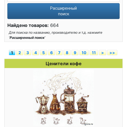
Расширенный
поиск
Найдено товаров:
664
Для поиска по названию, производителю и т.д. нажмите
'
Расширенный поиск
'
1
2
3
4
5
6
7
8
9
10
11
>
>>
Ценители кофе