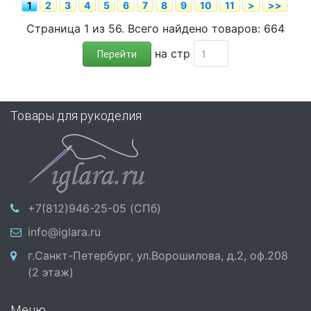
1
2
3
4
5
6
7
8
9
10
11
>
>>
Страница 1 из 56. Всего найдено товаров: 664
на стр
Перейти
Товары для рукоделия
+7(812)946-25-05 (СПб)
info@iglara.ru
г.Санкт-Петербург, ул.Ворошилова, д.2, оф.208
(2 этаж)
Меню