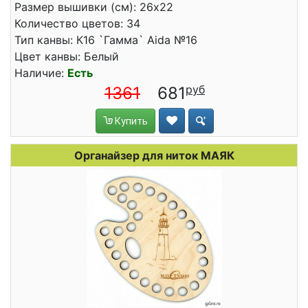
Размер вышивки (см): 26x22
Количество цветов: 34
Тип канвы: К16 `Гамма` Aida №16
Цвет канвы: Белый
Наличие:
Есть
1361
681
Купить
Органайзер для ниток МАЯК