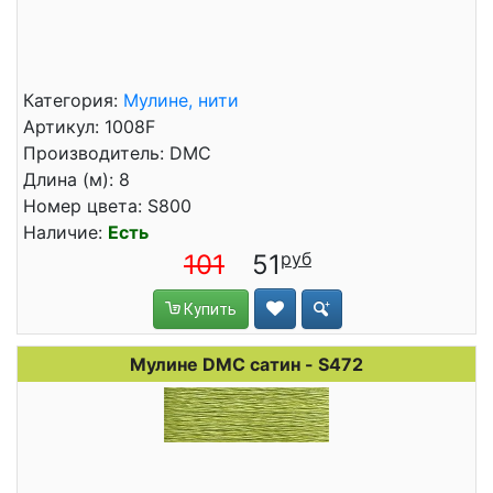
Категория:
Мулине, нити
Артикул: 1008F
Производитель: DMC
Длина (м): 8
Номер цвета: S800
Наличие:
Есть
101
51
Купить
Мулине DMC сатин - S472