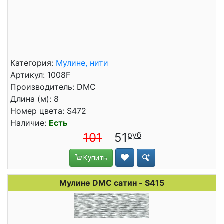
Категория:
Мулине, нити
Артикул: 1008F
Производитель: DMC
Длина (м): 8
Номер цвета: S472
Наличие:
Есть
101
51
Купить
Мулине DMC сатин - S415