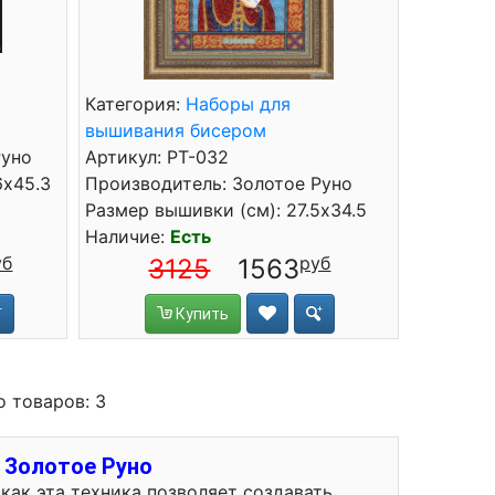
Категория:
Наборы для
вышивания бисером
Руно
Артикул: РТ-032
6x45.3
Производитель: Золотое Руно
Размер вышивки (см): 27.5x34.5
Наличие:
Есть
3125
1563
Купить
о товаров: 3
 Золотое Руно
как эта техника позволяет создавать