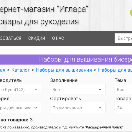
ернет-магазин "Иглара"
овары для рукоделия
ЗОВАТЬСЯ
СКИДКИ
О НАС
Наборы для вышивания бисер
ая
>
Каталог
>
Наборы для вышивания
>
Наборы для в
водитель
Заполнение
Тема
ория
Сортировать
Товаров
но товаров:
3
ска по названию, производителю и т.д. нажмите '
Расширенный поиск
'