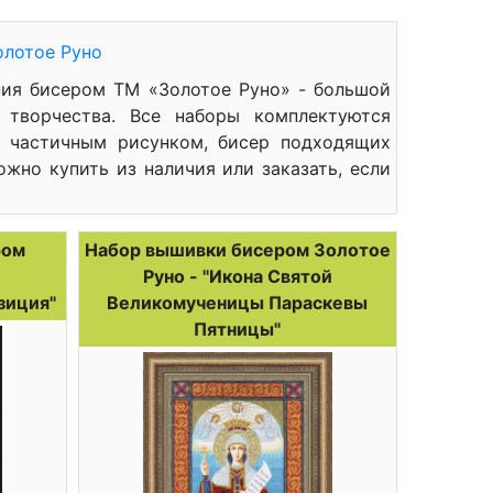
олотое Руно
ния бисером ТМ «Золотое Руно» - большой
 творчества. Все наборы комплектуются
с частичным рисунком, бисер подходящих
ожно купить из наличия или заказать, если
ром
Набор вышивки бисером Золотое
Руно - "Икона Святой
зиция"
Великомученицы Параскевы
Пятницы"