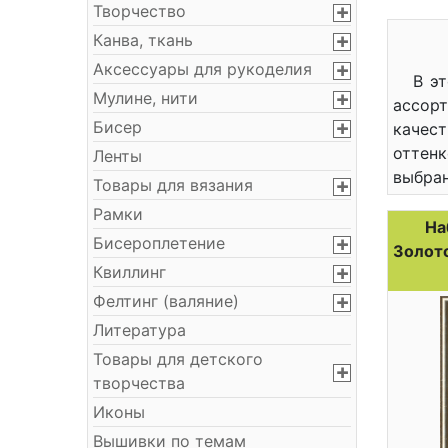
Творчество
Канва, ткань
Аксессуары для рукоделия
В э
Мулине, нити
ассор
Бисер
качес
оттенк
Ленты
выбран
Товары для вязания
Рамки
На
Бисероплетение
Золото
Квиллинг
Фелтинг (валяние)
Литература
Товары для детского
творчества
Иконы
Вышивки по темам