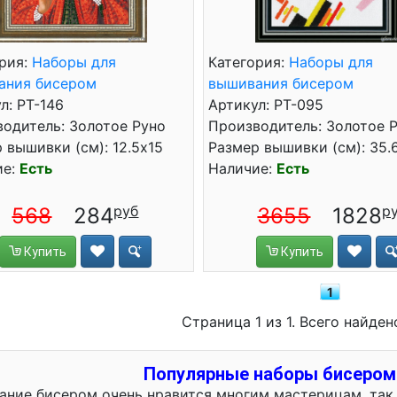
рия:
Наборы для
Категория:
Наборы для
ания бисером
вышивания бисером
л: РТ-146
Артикул: РТ-095
одитель: Золотое Руно
Производитель: Золотое 
 вышивки (см): 12.5x15
Размер вышивки (см): 35.
ие:
Есть
Наличие:
Есть
568
284
3655
1828
Купить
Купить
1
Страница 1 из 1. Всего найден
Популярные наборы бисером
ние бисером очень нравится многим мастерицам, так 