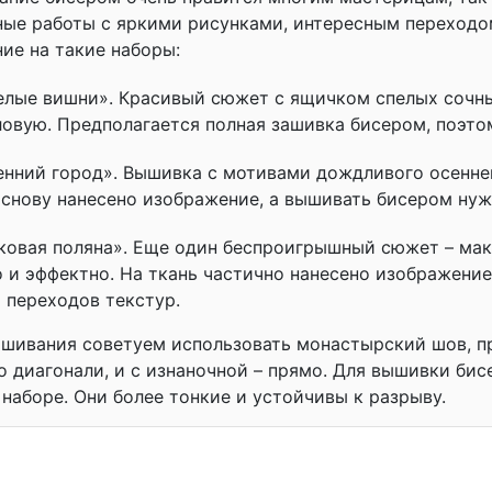
ые работы с яркими рисунками, интересным переходом
ие на такие наборы:
елые вишни». Красивый сюжет с ящичком спелых сочны
ловую. Предполагается полная зашивка бисером, поэто
енний город». Вышивка с мотивами дождливого осеннег
основу нанесено изображение, а вышивать бисером нуж
ковая поляна». Еще один беспроигрышный сюжет – мак
 и эффектно. На ткань частично нанесено изображение
 переходов текстур.
шивания советуем использовать монастырский шов, п
о диагонали, и с изнаночной – прямо. Для вышивки би
 наборе. Они более тонкие и устойчивы к разрыву.