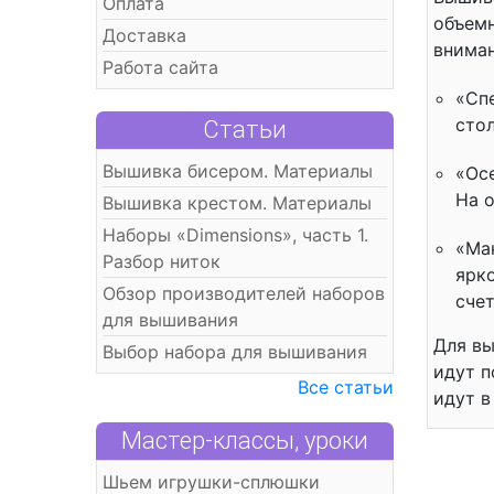
Оплата
объемн
Доставка
вниман
Работа сайта
«Сп
сто
Статьи
Вышивка бисером. Материалы
«Ос
На 
Вышивка крестом. Материалы
Наборы «Dimensions», часть 1.
«Ма
Разбор ниток
ярко
Обзор производителей наборов
счет
для вышивания
Для вы
Выбор набора для вышивания
идут п
Все статьи
идут в
Мастер-классы, уроки
Шьем игрушки-сплюшки