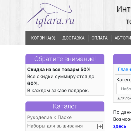
Инт
т
КОРЗИНА(
0
)
ДОСТАВКА
ОПЛАТА
АВТОРИ
Обратите внимание!
Скидка на все товары 50%
Главн
Все скидки суммируются до
Катег
60%
.
В каждом заказе подарок.
Для пои
Каталог
По дан
Рукоделие к Пасхе
Возмож
Наборы для вышивания
здесь