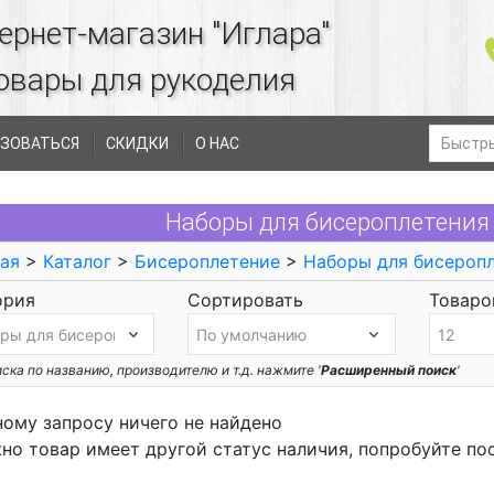
ернет-магазин "Иглара"
овары для рукоделия
ЗОВАТЬСЯ
СКИДКИ
О НАС
Наборы для бисероплетения
ая
>
Каталог
>
Бисероплетение
>
Наборы для бисероп
ория
Сортировать
Товаров
ска по названию, производителю и т.д. нажмите '
Расширенный поиск
'
ному запросу ничего не найдено
но товар имеет другой статус наличия, попробуйте по