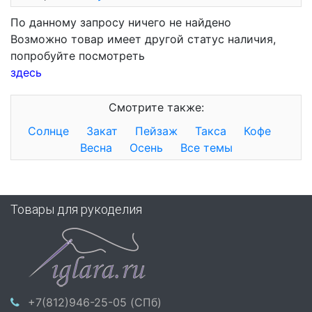
По данному запросу ничего не найдено
Возможно товар имеет другой статус наличия,
попробуйте посмотреть
здесь
Смотрите также:
Солнце
Закат
Пейзаж
Такса
Кофе
Весна
Осень
Все темы
Товары для рукоделия
+7(812)946-25-05 (СПб)