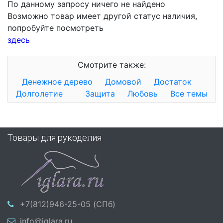
По данному запросу ничего не найдено
Возможно товар имеет другой статус наличия,
попробуйте посмотреть
здесь
Смотрите также:
Денежное дерево
Домовой
Достаток
Долголетие
Защита
Любовь
Все темы
Товары для рукоделия
+7(812)946-25-05 (СПб)
info@iglara.ru