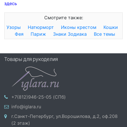
здесь
Смотрите также:
Узоры
Натюрморт
Иконы крестом
Кошки
Фея
Париж
Знаки Зодиака
Все темы
Товары для рукоделия
+7(812)946-25-05 (СПб)
info@iglara.ru
г.Санкт-Петербург, ул.Ворошилова, д.2, оф.208
(2 этаж)