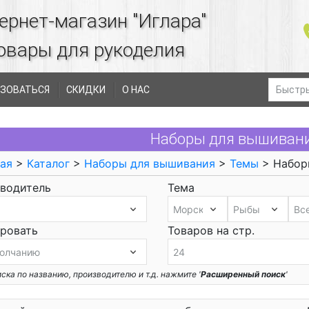
ернет-магазин "Иглара"
овары для рукоделия
ЗОВАТЬСЯ
СКИДКИ
О НАС
Наборы для вышиван
ая
>
Каталог
>
Наборы для вышивания
>
Темы
> Набор
водитель
Тема
ровать
Товаров на стр.
ска по названию, производителю и т.д. нажмите '
Расширенный поиск
'