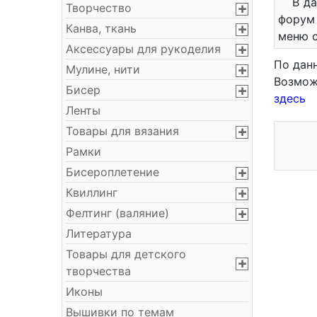
В д
Творчество
форум 
Канва, ткань
меню с
Аксессуары для рукоделия
По дан
Мулине, нити
Возмож
Бисер
здесь
Ленты
Товары для вязания
Рамки
Бисероплетение
Квиллинг
Фелтинг (валяние)
Литература
Товары для детского
творчества
Иконы
Вышивки по темам