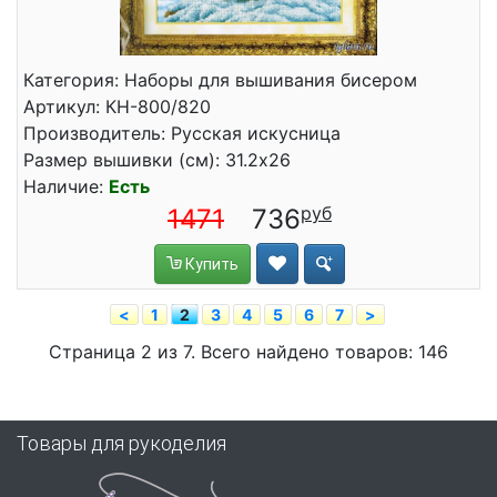
Категория: Наборы для вышивания бисером
Артикул: КН-800/820
Производитель: Русская искусница
Размер вышивки (см): 31.2x26
Наличие:
Есть
1471
736
Купить
<
1
2
3
4
5
6
7
>
Страница 2 из 7. Всего найдено товаров: 146
Товары для рукоделия