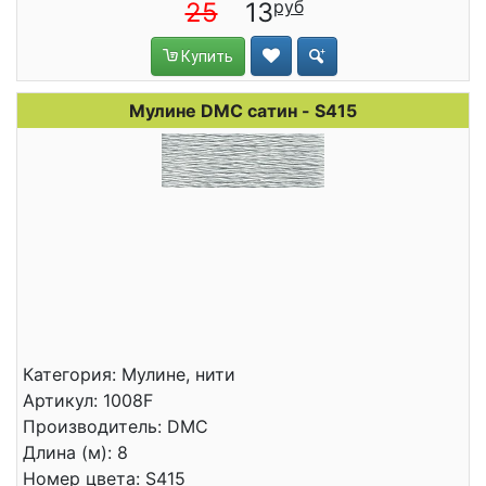
25
13
Купить
Мулине DMC сатин - S415
Категория: Мулине, нити
Артикул: 1008F
Производитель: DMC
Длина (м): 8
Номер цвета: S415