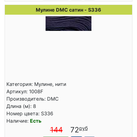
Мулине DMC сатин - S336
Категория: Мулине, нити
Артикул: 1008F
Производитель: DMC
Длина (м): 8
Номер цвета: S336
Наличие:
Есть
144
72