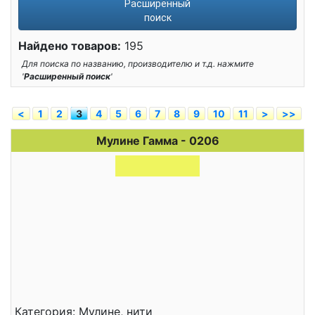
Расширенный
поиск
Найдено товаров:
195
Для поиска по названию, производителю и т.д. нажмите
'
Расширенный поиск
'
<
1
2
3
4
5
6
7
8
9
10
11
>
>>
Мулине Гамма - 0206
Категория: Мулине, нити