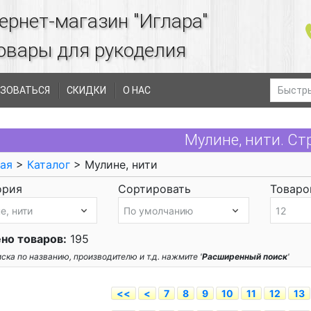
ернет-магазин "Иглара"
овары для рукоделия
ЗОВАТЬСЯ
СКИДКИ
О НАС
Мулине, нити. Ст
ая
>
Каталог
> Мулине, нити
ория
Сортировать
Товаров
но товаров:
195
ска по названию, производителю и т.д. нажмите '
Расширенный поиск
'
<<
<
7
8
9
10
11
12
13