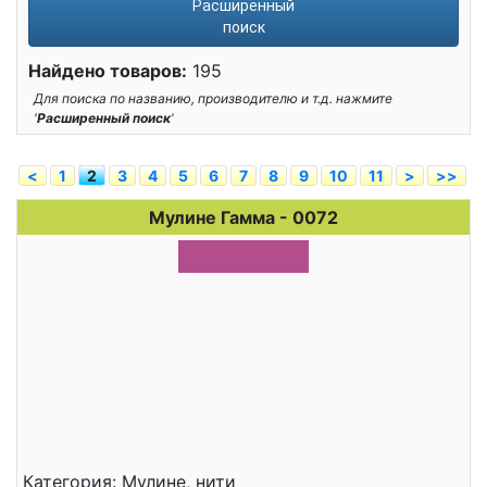
Расширенный
поиск
Найдено товаров:
195
Для поиска по названию, производителю и т.д. нажмите
'
Расширенный поиск
'
<
1
2
3
4
5
6
7
8
9
10
11
>
>>
Мулине Гамма - 0072
Категория: Мулине, нити