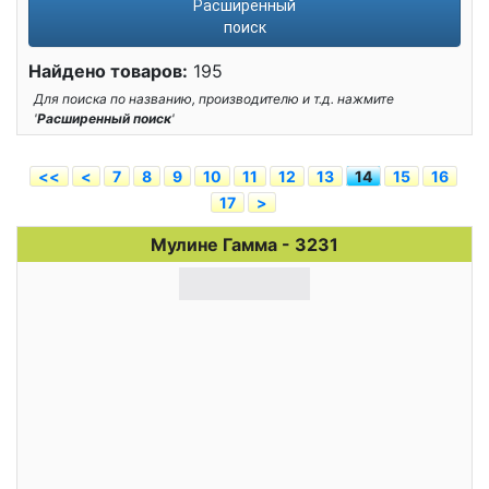
Расширенный
поиск
Найдено товаров:
195
Для поиска по названию, производителю и т.д. нажмите
'
Расширенный поиск
'
<<
<
7
8
9
10
11
12
13
14
15
16
17
>
Мулине Гамма - 3231