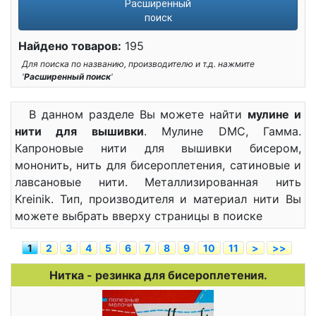
Расширенный
поиск
Найдено товаров:
195
Для поиска по названию, производителю и т.д. нажмите
'
Расширенный поиск
'
В данном разделе Вы можете найти
мулине и
нити для вышивки
. Мулине DMC, Гамма.
Капроновые нити для вышивки бисером,
мононить, нить для бисероплетения, сатиновые и
лавсановые нити. Металлизированная нить
Kreinik. Тип, производителя и материал нити Вы
можете выбрать вверху страницы в поиске
1
2
3
4
5
6
7
8
9
10
11
>
>>
Нитка - резинка для бисероплетения.