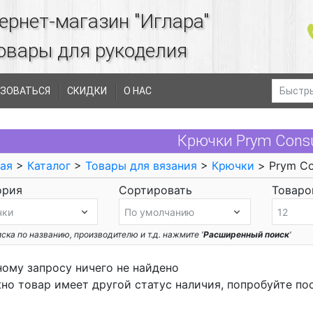
ернет-магазин "Иглара"
овары для рукоделия
ЗОВАТЬСЯ
СКИДКИ
О НАС
Крючки Prym Cons
ая
>
Каталог
>
Товары для вязания
>
Крючки
> Prym C
ория
Сортировать
Товаров
ска по названию, производителю и т.д. нажмите '
Расширенный поиск
'
ному запросу ничего не найдено
но товар имеет другой статус наличия, попробуйте по