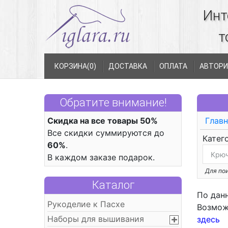
Инт
т
КОРЗИНА(
0
)
ДОСТАВКА
ОПЛАТА
АВТОРИ
Обратите внимание!
Скидка на все товары 50%
Главн
Все скидки суммируются до
Катег
60%
.
В каждом заказе подарок.
Для пои
Каталог
По дан
Рукоделие к Пасхе
Возмож
Наборы для вышивания
здесь