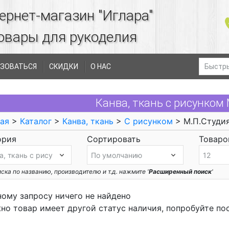
ернет-магазин "Иглара"
овары для рукоделия
ЗОВАТЬСЯ
СКИДКИ
О НАС
Канва, ткань с рисунком
ая
>
Каталог
>
Канва, ткань
>
С рисунком
> М.П.Студи
ория
Сортировать
Товаров
ска по названию, производителю и т.д. нажмите '
Расширенный поиск
'
ному запросу ничего не найдено
но товар имеет другой статус наличия, попробуйте по