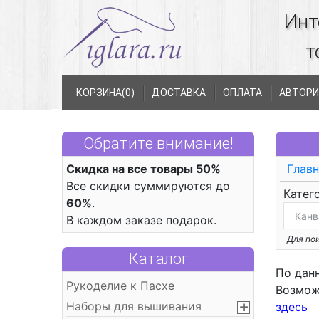
Инт
т
КОРЗИНА(
0
)
ДОСТАВКА
ОПЛАТА
АВТОРИ
Обратите внимание!
Скидка на все товары 50%
Главн
Все скидки суммируются до
Катег
60%
.
В каждом заказе подарок.
Для пои
Каталог
По дан
Рукоделие к Пасхе
Возмож
Наборы для вышивания
здесь