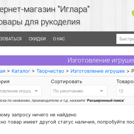
ернет-магазин "Иглара"
овары для рукоделия
ЗОВАТЬСЯ
СКИДКИ
О НАС
Изготовление игруше
ая
>
Каталог
>
Творчество
>
Изготовление игрушек
> P
ория
Сортировать
Товаров
ска по названию, производителю и т.д. нажмите '
Расширенный поиск
'
ному запросу ничего не найдено
но товар имеет другой статус наличия, попробуйте по