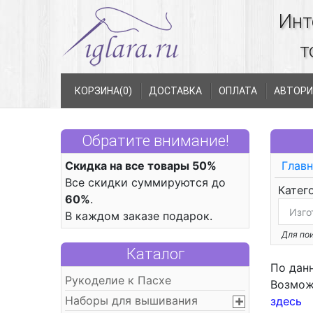
Инт
т
КОРЗИНА(
0
)
ДОСТАВКА
ОПЛАТА
АВТОРИ
Обратите внимание!
Скидка на все товары 50%
Главн
Все скидки суммируются до
Катег
60%
.
В каждом заказе подарок.
Для пои
Каталог
По дан
Рукоделие к Пасхе
Возмож
Наборы для вышивания
здесь