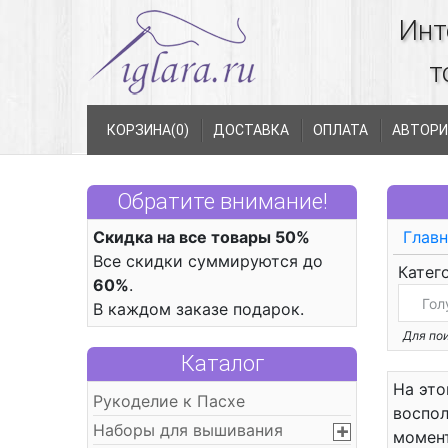
Инт
т
КОРЗИНА(
0
)
ДОСТАВКА
ОПЛАТА
АВТОРИ
Обратите внимание!
Скидка на все товары 50%
Главн
Все скидки суммируются до
Катег
60%
.
В каждом заказе подарок.
Для пои
Каталог
На это
Рукоделие к Пасхе
воспол
Наборы для вышивания
момент