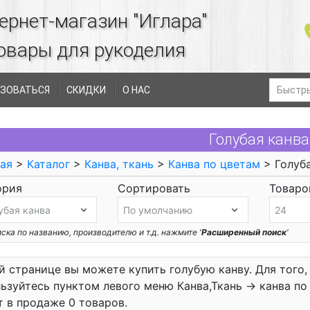
ернет-магазин "Иглара"
овары для рукоделия
ЗОВАТЬСЯ
СКИДКИ
О НАС
Голубая канва
ая
>
Каталог
>
Канва, ткань
>
Канва по цветам
> Голуба
ория
Сортировать
Товаров
ска по названию, производителю и т.д. нажмите '
Расширенный поиск
'
й странице вы можете купить голубую канву. Для того,
ьзуйтесь пунктом левого меню Канва,Ткань -> канва п
 в продаже 0 товаров.