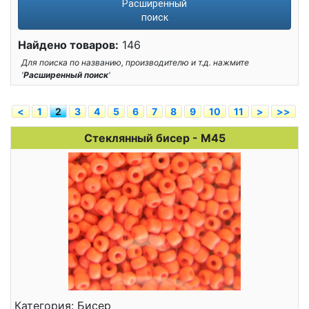
Расширенный
поиск
Найдено товаров:
146
Для поиска по названию, производителю и т.д. нажмите
'
Расширенный поиск
'
<
1
2
3
4
5
6
7
8
9
10
11
>
>>
Стеклянный бисер - М45
Категория: Бисер