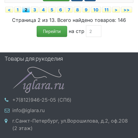
<
1
2
3
4
5
6
7
8
9
10
11
>
>>
Страница 2 из 13. Всего найдено товаров: 146
на стр
Перейти
Товары для рукоделия
+7(812)946-25-05 (СПб)
info@iglara.ru
г.Санкт-Петербург, ул.Ворошилова, д.2, оф.208
(2 этаж)