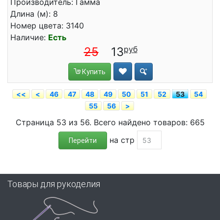
Производитель: Гамма
Длина (м): 8
Номер цвета: 3140
Наличие:
Есть
25
13
Купить
<<
<
46
47
48
49
50
51
52
53
54
55
56
>
Страница 53 из 56. Всего найдено товаров: 665
на стр
Перейти
Товары для рукоделия