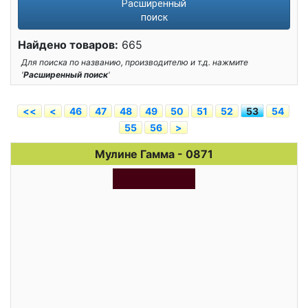
Расширенный
поиск
Найдено товаров:
665
Для поиска по названию, производителю и т.д. нажмите
'
Расширенный поиск
'
<<
<
46
47
48
49
50
51
52
53
54
55
56
>
Мулине Гамма - 0871