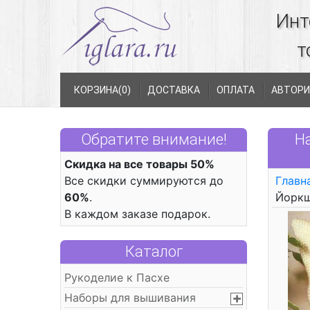
Инт
т
КОРЗИНА(
0
)
ДОСТАВКА
ОПЛАТА
АВТОРИ
Обратите внимание!
Н
Скидка на все товары 50%
Все скидки суммируются до
Главн
60%
.
Йоркш
В каждом заказе подарок.
Каталог
Рукоделие к Пасхе
Наборы для вышивания