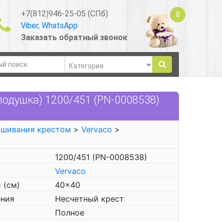
+7(812)946-25-05 (СПб)
0
Viber
,
WhatsApp
Заказать обратный звонок
одушка) 1200/451 (PN-0008538)
ышивания крестом
>
Vervaco
>
1200/451 (PN-0008538)
Vervaco
 (см)
40x40
ения
Несчетный крест
Полное