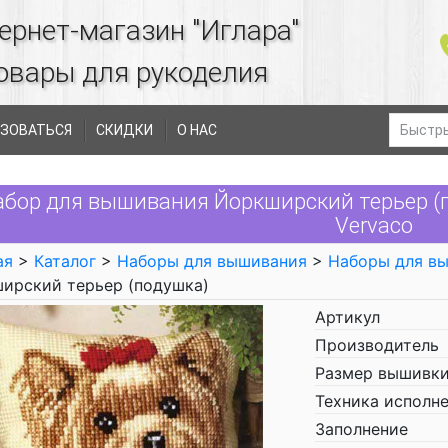
ернет-магазин "Иглара"
овары для рукоделия
ЗОВАТЬСЯ
СКИДКИ
О НАС
абор для вышивания Йоркширский терьер (п
Vervaco
ая
>
Каталог
>
Наборы для вышивания
>
Наборы для в
ирский терьер (подушка)
Артикул
Производитель
Размер вышивки
Техника исполн
Заполнение