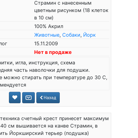
Страмин с нанесенным
цветным рисунком (18 клеток
в 10 см)
100% Акрил
Животные
,
Собаки
,
Йорк
лог
15.11.2009
Нет в продаже
нитки, игла, инструкция, схема
дняя часть наволочки для подушки.
е можно стирать при температуре до 30 С,
омендуется
Назад
 техника счетный крест принесет максимум
x40 см вышивается на канве Страмин, в
упить Йоркширский терьер (подушка)