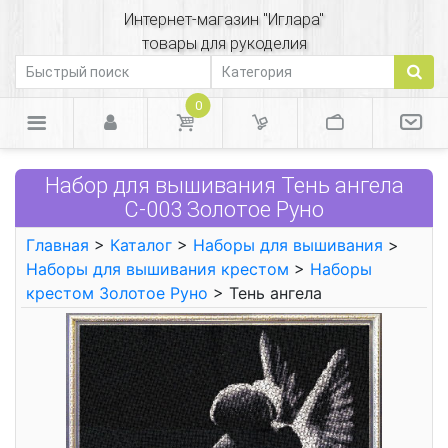
Интернет-магазин "Иглара"
товары для рукоделия
0
Набор для вышивания Тень ангела
С-003 Золотое Руно
Главная
>
Каталог
>
Наборы для вышивания
>
Наборы для вышивания крестом
>
Наборы
крестом Золотое Руно
> Тень ангела