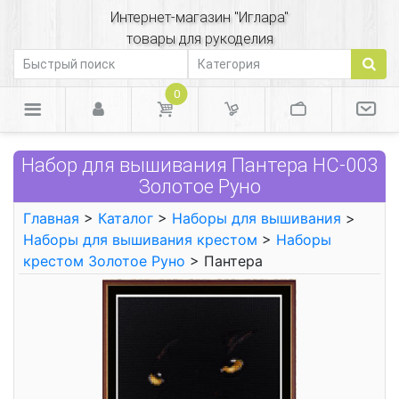
Интернет-магазин "Иглара"
товары для рукоделия
0
Набор для вышивания Пантера НС-003
Золотое Руно
Главная
>
Каталог
>
Наборы для вышивания
>
Наборы для вышивания крестом
>
Наборы
крестом Золотое Руно
> Пантера