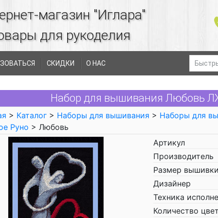
ернет-магазин "Иглара"
овары для рукоделия
ЗОВАТЬСЯ
СКИДКИ
О НАС
Набор для вышивания Любовь ЛЖ
ая
>
Каталог
>
Наборы для вышивания
>
Наборы для в
ое Руно
> Любовь
Артикул
Производитель
Размер вышивки
Дизайнер
Техника исполн
Количество цве