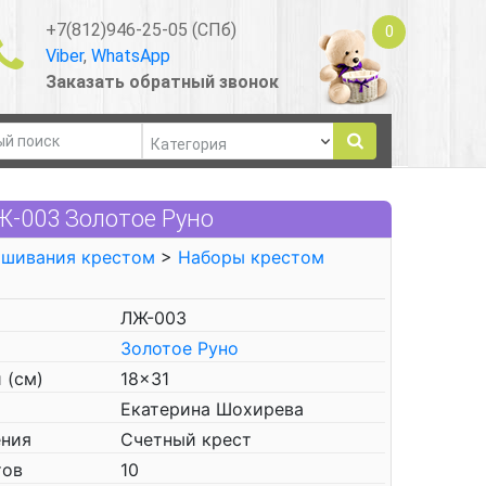
+7(812)946-25-05 (СПб)
0
Viber
,
WhatsApp
Заказать обратный звонок
-003 Золотое Руно
ышивания крестом
>
Наборы крестом
ЛЖ-003
Золотое Руно
 (см)
18x31
Екатерина Шохирева
ения
Счетный крест
тов
10