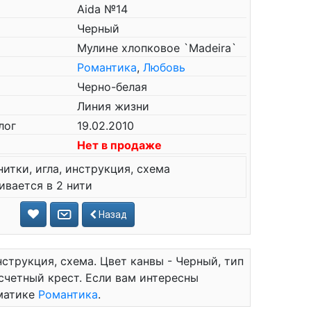
Aida №14
Черный
Мулине хлопковое `Madeira`
Романтика
,
Любовь
Черно-белая
Линия жизни
лог
19.02.2010
Нет в продаже
нитки, игла, инструкция, схема
вается в 2 нити
Назад
нструкция, схема. Цвет канвы - Черный, тип
 счетный крест. Если вам интересны
ематике
Романтика
.