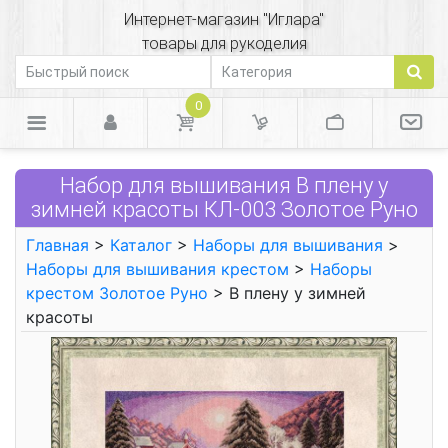
Интернет-магазин "Иглара"
товары для рукоделия
0
Набор для вышивания В плену у
зимней красоты КЛ-003 Золотое Руно
Главная
>
Каталог
>
Наборы для вышивания
>
Наборы для вышивания крестом
>
Наборы
крестом Золотое Руно
> В плену у зимней
красоты