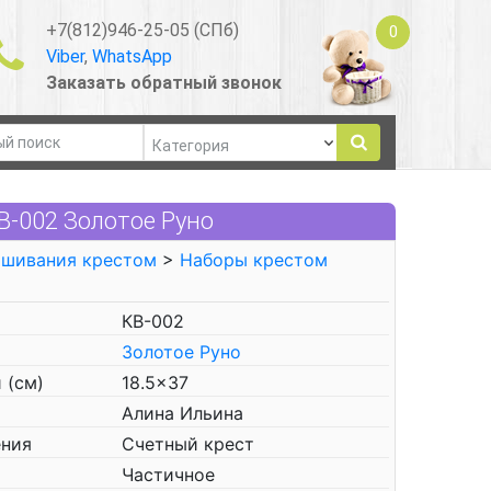
+7(812)946-25-05 (СПб)
0
Viber
,
WhatsApp
Заказать обратный звонок
В-002 Золотое Руно
ышивания крестом
>
Наборы крестом
КВ-002
Золотое Руно
 (см)
18.5x37
Алина Ильина
ения
Счетный крест
Частичное