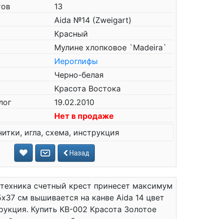
тов
13
Aida №14 (Zweigart)
Красный
Мулине хлопковое `Madeira`
Иероглифы
Черно-белая
Красота Востока
лог
19.02.2010
Нет в продаже
нитки, игла, схема, инструкция
Назад
 техника счетный крест принесет максимум
5x37 см вышивается на канве Aida 14 цвет
струкция. Купить КВ-002 Красота Золотое