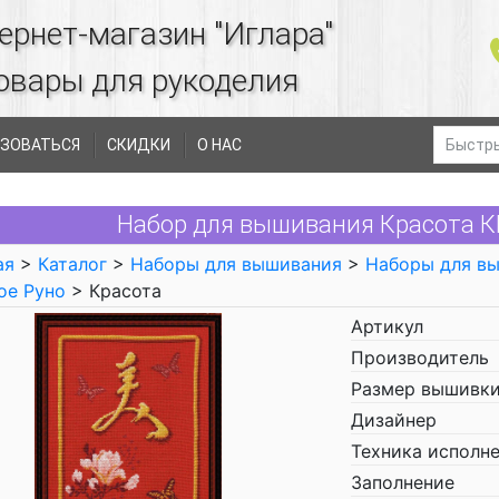
ернет-магазин "Иглара"
овары для рукоделия
ЗОВАТЬСЯ
СКИДКИ
О НАС
Набор для вышивания Красота К
ая
>
Каталог
>
Наборы для вышивания
>
Наборы для в
ое Руно
> Красота
Артикул
Производитель
Размер вышивки
Дизайнер
Техника исполн
Заполнение