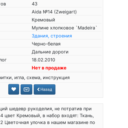
тов
43
Aida №14 (Zweigart)
Кремовый
Мулине хлопковое `Madeira`
Здания, строения
Черно-белая
Дальние дороги
лог
18.02.2010
Нет в продаже
нитки, игла, схема, инструкция
Назад
ий шедевр рукоделия, не потратив при
4 цвет Кремовый, в набор входят: Ткань,
02 Цветочная улочка в нашем магазине по