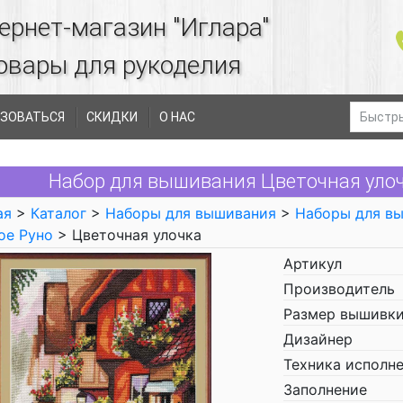
ернет-магазин "Иглара"
овары для рукоделия
ЗОВАТЬСЯ
СКИДКИ
О НАС
Набор для вышивания Цветочная улоч
ая
>
Каталог
>
Наборы для вышивания
>
Наборы для в
ое Руно
> Цветочная улочка
Артикул
Производитель
Размер вышивки
Дизайнер
Техника исполн
Заполнение